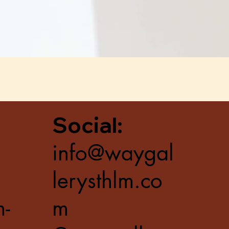
Quick View
Social:
info@waygal
lerysthlm.co
m-
m