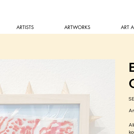
ARTISTS
ARTWORKS
ART 
Pric
SE
Ar
Al
ko