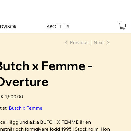
ADVISOR
ABOUT US
Previous
Next
Butch x Femme -
Overture
e
K 1,500.00
tist:
Butch x Femme
ice Hägglund a.k.a BUTCH X FEMME är en
nstnär och formgivare född 1995 i Stockholm. Hon