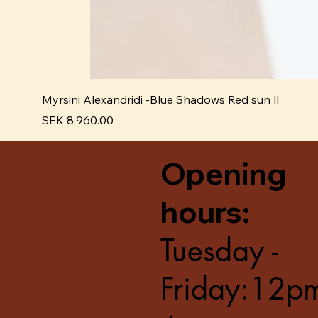
Myrsini Alexandridi -Blue Shadows Red sun ll
Price
SEK 8,960.00
Opening
hours:
Tuesday -
Friday:12p