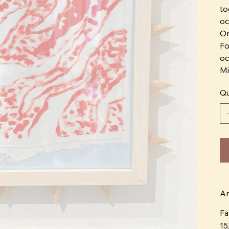
to
oc
Or
Fo
oc
Mi
Qu
Ar
Fa
15