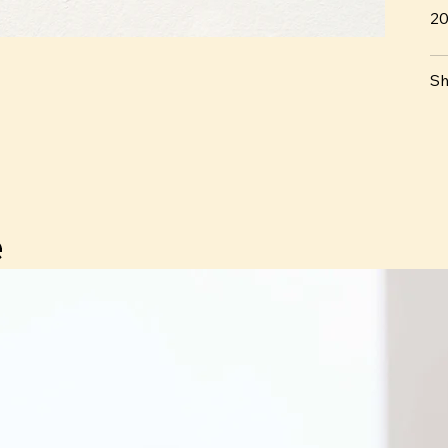
2
Sh
e