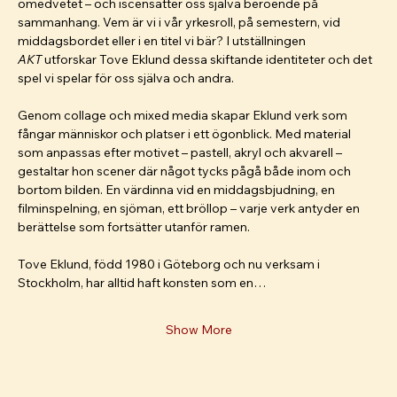
omedvetet – och iscensätter oss själva beroende på 
sammanhang. Vem är vi i vår yrkesroll, på semestern, vid 
middagsbordet eller i en titel vi bär? I utställningen 
AKT
 utforskar Tove Eklund dessa skiftande identiteter och det 
spel vi spelar för oss själva och andra.
Genom collage och mixed media skapar Eklund verk som 
fångar människor och platser i ett ögonblick. Med material 
som anpassas efter motivet – pastell, akryl och akvarell – 
gestaltar hon scener där något tycks pågå både inom och 
bortom bilden. En värdinna vid en middagsbjudning, en 
filminspelning, en sjöman, ett bröllop – varje verk antyder en 
berättelse som fortsätter utanför ramen.
Tove Eklund, född 1980 i Göteborg och nu verksam i 
Stockholm, har alltid haft konsten som en…
Show More