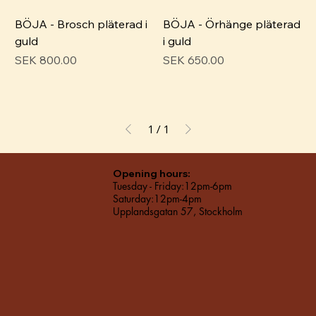
BÖJA - Brosch pläterad i
BÖJA - Örhänge pläterad
guld
i guld
Price
Price
SEK 800.00
SEK 650.00
1
/
1
Opening hours:
Tuesday - Friday:12pm-6pm
Saturday:12pm-4pm
Upplandsgatan 57, Stockholm